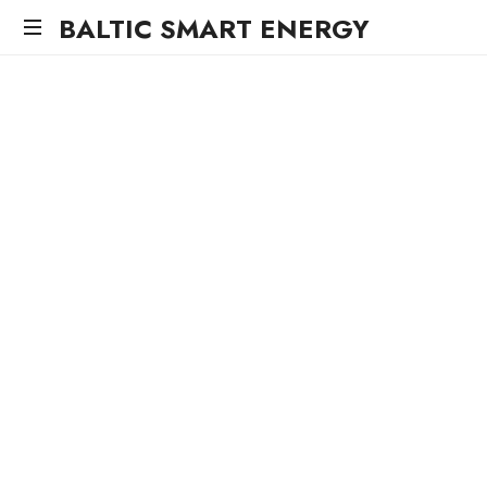
BALTIC SMART ENERGY
Energy
for
Life